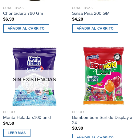
CONSERVAS
CONSERVAS
Chontaduro 790 Gm
Salsa Pina 200 GM
$
6.99
$
4.20
AÑADIR AL CARRITO
AÑADIR AL CARRITO
SIN EXISTENCIAS
DULCES
DULCES
Bombombum Surtido Display x
Menta Helada x100 unid
24
$
4.50
$
3.99
LEER MÁS
AÑADIR AL CARRITO