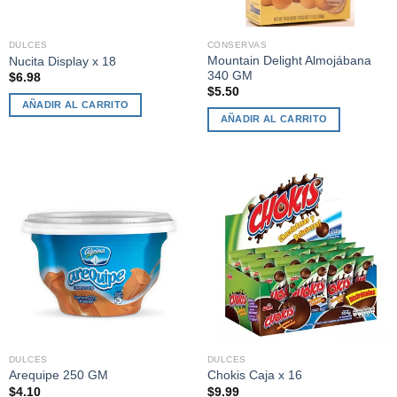
DULCES
CONSERVAS
Mountain Delight Almojábana
Nucita Display x 18
340 GM
$
6.98
$
5.50
AÑADIR AL CARRITO
AÑADIR AL CARRITO
DULCES
DULCES
Arequipe 250 GM
Chokis Caja x 16
$
4.10
$
9.99