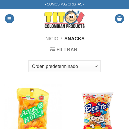
Skip
- SOMOS MAYORISTAS -
to
content
INICIO
/
SNACKS
FILTRAR