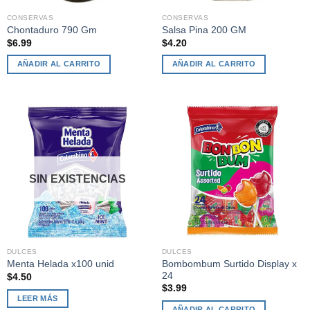
CONSERVAS
CONSERVAS
Chontaduro 790 Gm
Salsa Pina 200 GM
$
6.99
$
4.20
AÑADIR AL CARRITO
AÑADIR AL CARRITO
SIN EXISTENCIAS
DULCES
DULCES
Bombombum Surtido Display x
Menta Helada x100 unid
24
$
4.50
$
3.99
LEER MÁS
AÑADIR AL CARRITO