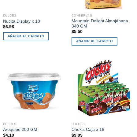
DULCES
CONSERVAS
Mountain Delight Almojábana
Nucita Display x 18
340 GM
$
6.98
$
5.50
AÑADIR AL CARRITO
AÑADIR AL CARRITO
DULCES
DULCES
Arequipe 250 GM
Chokis Caja x 16
$
4.10
$
9.99