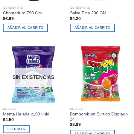
CONSERVAS
CONSERVAS
Chontaduro 790 Gm
Salsa Pina 200 GM
$
6.99
$
4.20
AÑADIR AL CARRITO
AÑADIR AL CARRITO
SIN EXISTENCIAS
DULCES
DULCES
Bombombum Surtido Display x
Menta Helada x100 unid
24
$
4.50
$
3.99
LEER MÁS
AÑADIR AL CARRITO