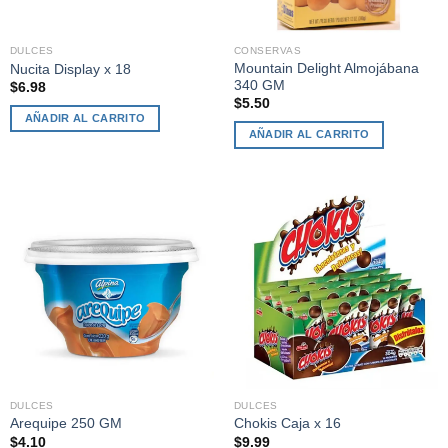
DULCES
CONSERVAS
Mountain Delight Almojábana
Nucita Display x 18
340 GM
$
6.98
$
5.50
AÑADIR AL CARRITO
AÑADIR AL CARRITO
DULCES
DULCES
Arequipe 250 GM
Chokis Caja x 16
$
4.10
$
9.99