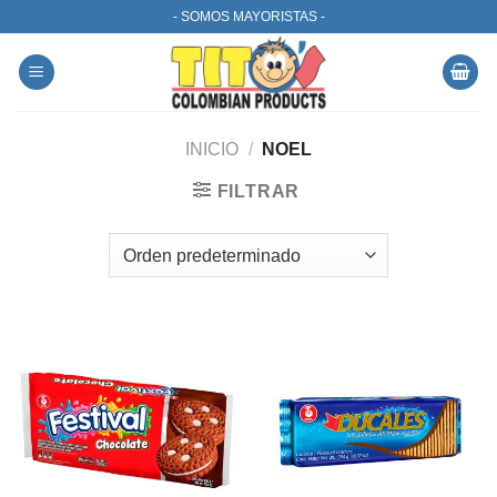
Skip
- SOMOS MAYORISTAS -
to
content
INICIO
/
NOEL
FILTRAR