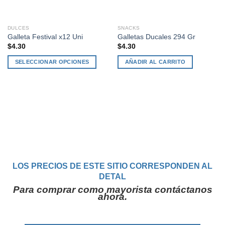
DULCES
SNACKS
Galleta Festival x12 Uni
Galletas Ducales 294 Gr
$
4.30
$
4.30
SELECCIONAR OPCIONES
AÑADIR AL CARRITO
Este
producto
tiene
múltiples
variantes.
Las
opciones
se
pueden
LOS PRECIOS DE ESTE SITIO CORRESPONDEN AL
elegir
DETAL
en
Para comprar como mayorista contáctanos
la
ahora.
página
de
producto